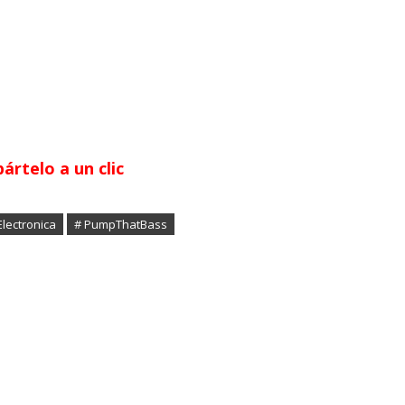
rtelo a un clic
lectronica
# PumpThatBass