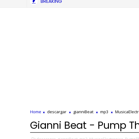
BREAKING
Home
descargar
gianniBeat
mp3
MusicaElectr
Gianni Beat - Pump T