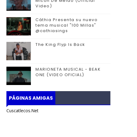
Micon De Melao (Official
Video)
Cáthia Presenta su nuevo
tema musical "100 Millas"
@cathiasings
The King Flyp Is Back
MARIONETA MUSICAL - BEAK
ONE (VIDEO OFICIAL)
PÁGINAS AMIGAS
Cuscatlecos.Net