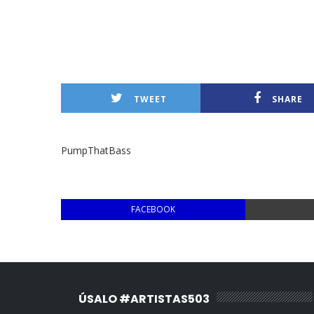
TWEET
SHARE
PumpThatBass
FACEBOOK
ÚSALO #ARTISTAS503