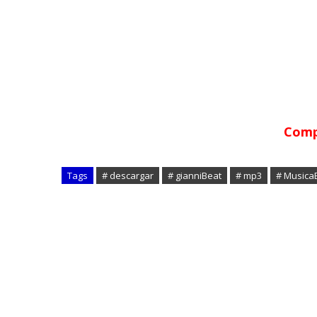
Compá
Tags
# descargar
# gianniBeat
# mp3
# MusicaE