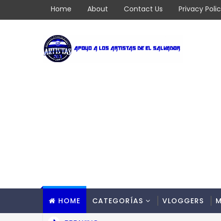
Home
About
Contact Us
Privacy Poli
HOME
CATEGORÍAS
VLOGGERS
M