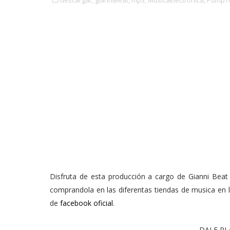
descargar,
gianniBeat,
mp3,
MusicaElectronica,
PumpTh
Disfruta de esta producción a cargo de Gianni Bea
comprandola en las diferentas tiendas de musica en 
de
facebook oficial
.
DALE PL