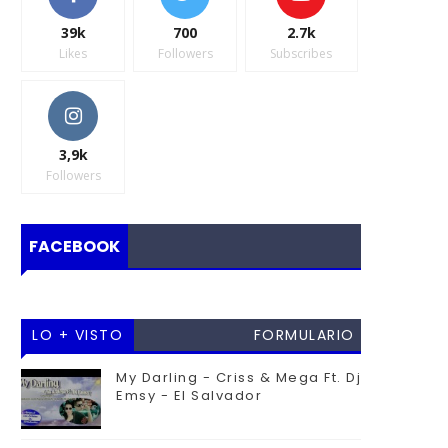
39k
700
2.7k
Likes
Followers
Subscribes
3,9k
Followers
FACEBOOK
LO + VISTO
FORMULARIO
DE
My Darling - Criss & Mega Ft. Dj
Emsy - El Salvador
CONTACTO