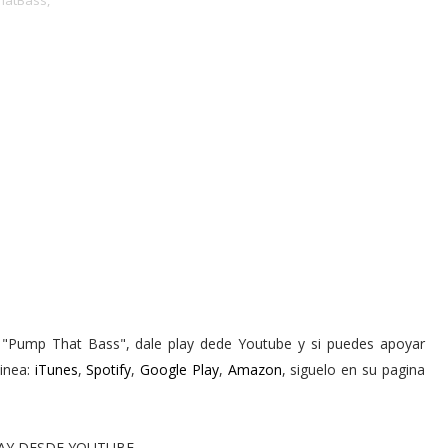
atBass,
t "Pump That Bass", dale play dede Youtube y si puedes apoyar
linea:
iTunes
,
Spotify
,
Google Play
,
Amazon
, siguelo en su pagina
AY DESDE YOUTUBE