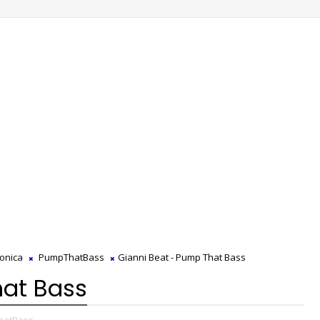
onica
PumpThatBass
Gianni Beat - Pump That Bass
hat Bass