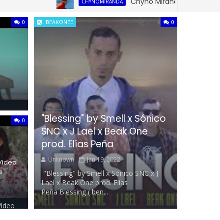
Chyno Miranda Reaparece en sus r
CHYNOMIRANDA
0
BEAKONEE
0
"Blessing" by Smell x Sónico
0
deo:"
SNC x J Lael x Beak One
a ...
prod. Elías Peña
Unknown
Jan 19, 2022
Video
a
"Blessing" by Smell x Sónico SNC x J
Lael x Beak One prod. Elías
Peña Blessing ( ben...
Video