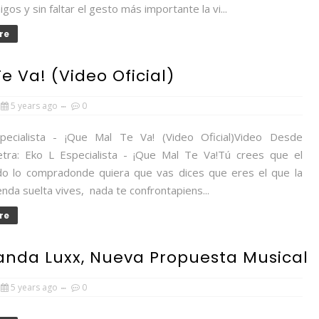
igos y sin faltar el gesto más importante la vi...
re
Te Va! (Video Oficial)
5 years ago
0
ecialista - ¡Que Mal Te Va! (Video Oficial)Video Desde
tra: Eko L Especialista - ¡Que Mal Te Va!Tú crees que el
do lo compradonde quiera que vas dices que eres el que la
nda suelta vives, nada te confrontapiens...
re
nda Luxx, Nueva Propuesta Musical
5 years ago
0