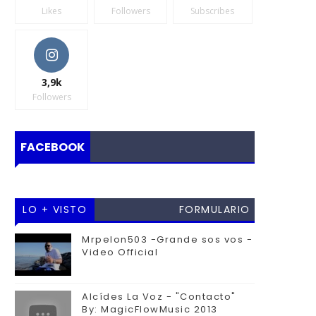
Likes
Followers
Subscribes
3,9k
Followers
FACEBOOK
LO + VISTO
FORMULARIO
DE
Mrpelon503 -Grande sos vos -
Video Official
CONTACTO
Alcídes La Voz - "Contacto"
By: MagicFlowMusic 2013