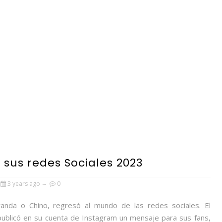
MamáPARA SIEMPRE es una ca
...
sus redes Sociales 2023
3 years ago
0
anda o Chino, regresó al mundo de las redes sociales. El
publicó en su cuenta de Instagram un mensaje para sus fans,