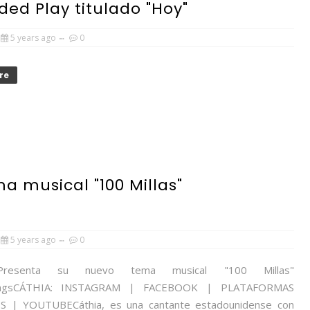
ed Play titulado "Hoy"
5 years ago
0
re
a musical "100 Millas"
5 years ago
0
Presenta su nuevo tema musical "100 Millas"
singsCÁTHIA: INSTAGRAM | FACEBOOK | PLATAFORMAS
S | YOUTUBECáthia, es una cantante estadounidense con