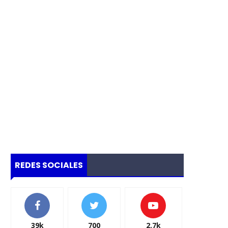
nción
REDES SOCIALES
39k
700
2.7k