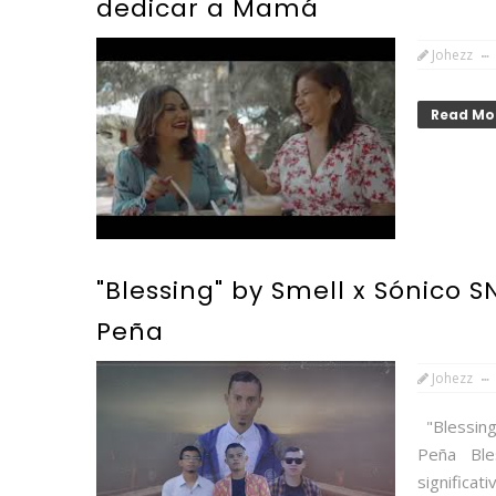
dedicar a Mamá
Johezz
Read Mo
"Blessing" by Smell x Sónico S
Peña
Johezz
"Blessing
Peña Ble
significa