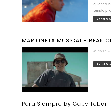
quienes h
tenido pro
Read Mo
MARIONETA MUSICAL - BEAK ON
Johezz
Read Mo
Para Siempre by Gaby Tobar +