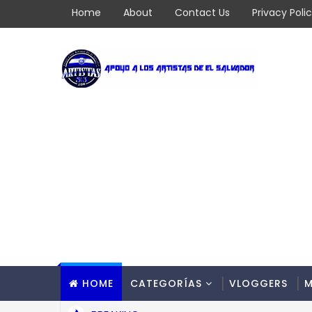
Home
About
Contact Us
Privacy Poli
HOME
CATEGORÍAS
VLOGGERS
M