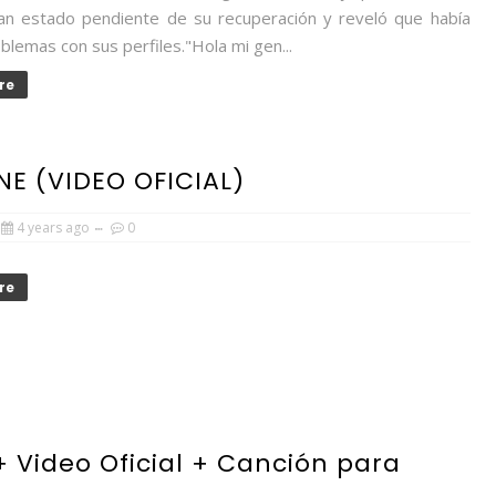
an estado pendiente de su recuperación y reveló que había
blemas con sus perfiles."Hola mi gen...
re
E (VIDEO OFICIAL)
4 years ago
0
re
 Video Oficial + Canción para