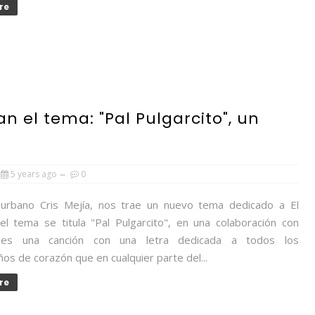
re
tan el tema: "Pal Pulgarcito", un
5 years ago
0
a urbano Cris Mejía, nos trae un nuevo tema dedicado a El
 el tema se titula "Pal Pulgarcito", en una colaboración con
C, es una canción con una letra dedicada a todos los
os de corazón que en cualquier parte del...
re