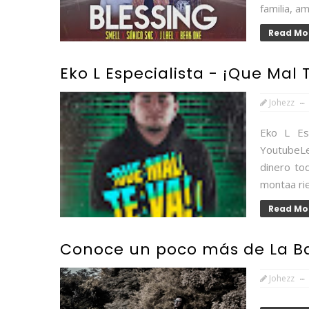
familia, am
Read Mo
Eko L Especialista - ¡Que Mal 
Johezz
Eko L Esp
YoutubeLe
dinero to
montaa rie
Read Mo
Conoce un poco más de La Ba
Johezz