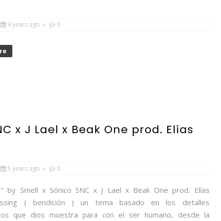
4 years ago
0
re
NC x J Lael x Beak One prod. Elías
5 years ago
0
" by Smell x Sónico SNC x J Lael x Beak One prod. Elías
ssing ( bendición ) un tema basado en los detalles
tivos que dios muestra para con el ser humano, desde la