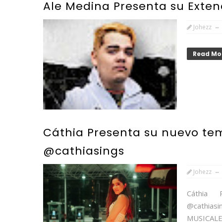
Ale Medina Presenta su Extend
Johezz
Read Mo
Cáthia Presenta su nuevo tem
@cathiasings
Johezz
Cáthia 
@cathia
MUSICALE