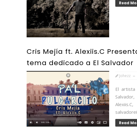
Read Mo
Cris Mejía ft. Alexiis.C Presen
tema dedicado a El Salvador
Johezz
El artist
Salvador,
Alexiis.
salvadoreñ
Read Mo