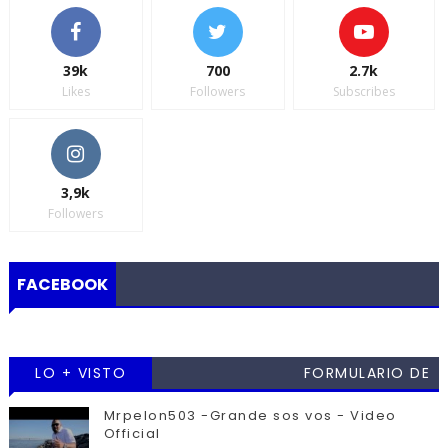
39k
700
2.7k
Likes
Followers
Subscribes
3,9k
Followers
FACEBOOK
LO + VISTO
FORMULARIO DE
CONTACTO
Mrpelon503 -Grande sos vos - Video
Official