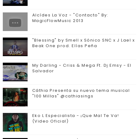
Alcídes La Voz - "Contacto" By:
MagicFlowMusic 2013
"Blessing" by Smell x Sónico SNC x J Lael x
Beak One prod. Elías Peña
My Darling - Criss & Mega Ft. Dj Emsy - El
Salvador
Cáthia Presenta su nuevo tema musical
"100 Millas" @cathiasings
Eko L Especialista - ¡Que Mal Te Va!
(Video Oficial)