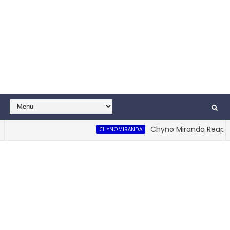
Chyno Miranda Reaparece
CHYNOMIRANDA
e Mal Te Va! (Video Oficial)