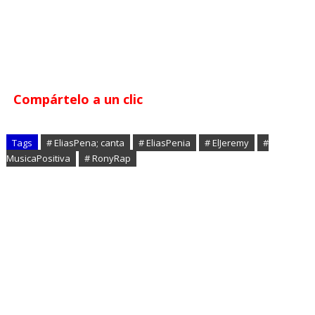
Compártelo a un clic
Tags
# EliasPena; canta
# EliasPenia
# ElJeremy
#
MusicaPositiva
# RonyRap