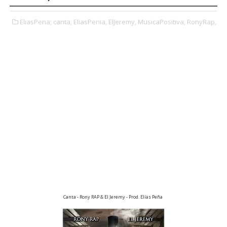
EliasPena; canta,
EliasPenia,
ElJeremy,
MusicaPositiva,
RonyRap,
Canta - Rony RAP & El Jeremy - Prod. Elías Peña