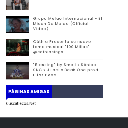
Grupo Melao Internacional - El
Micon De Melao (Official
Video)
Cáthia Presenta su nuevo
tema musical "100 Millas"
@cathiasings
"Blessing" by Smell x Sónico
SNC x J Lael x Beak One prod.
Elías Peña
PÁGINAS AMIGAS
Cuscatlecos.Net