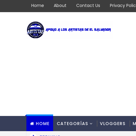
Home
About
Contact Us
Privacy Poli
HOME
CATEGORÍAS
VLOGGERS
M