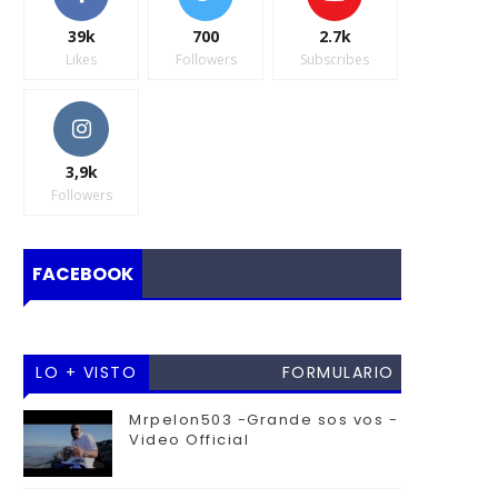
39k
700
2.7k
Likes
Followers
Subscribes
3,9k
Followers
FACEBOOK
LO + VISTO
FORMULARIO
DE
Mrpelon503 -Grande sos vos -
Video Official
CONTACTO