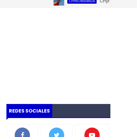
Chyno Miranda Reapa
CHYNOMIRANDA
REDES SOCIALES