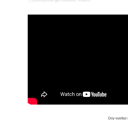
jimmyandangel,
loNuevo,
Videos,
Doy vueltas 