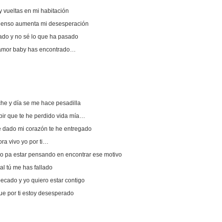
y vueltas en mi habitación
pienso aumenta mi desesperación
ado y no sé lo que ha pasado
 amor baby has encontrado…
he y día se me hace pesadilla
ir que te he perdido vida mía…
he dado mi corazón te he entregado
ora vivo yo por ti…
o pa estar pensando en encontrar ese motivo
al tú me has fallado
pecado y yo quiero estar contigo
e por ti estoy desesperado