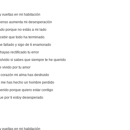
y vueltas en mi habitación
pienso aumenta mi desesperación
do porque no estás a mi lado
cebir que todo ha terminado.
e fallado y sigo de ti enamorado
ayas rectificado tu error
olvido si sabes que siempre te he querido
 vivido por tu amor
corazón mi alma has destruido
ón me has hecho un hombre perdido
erido porque quiero estar contigo
e por ti estoy desesperado
y vueltas en mi habitación