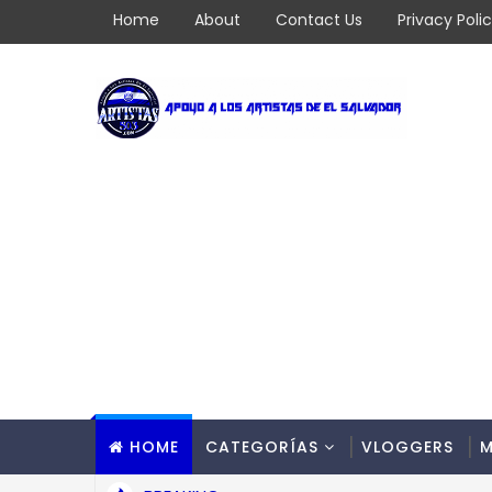
Home
About
Contact Us
Privacy Poli
HOME
CATEGORÍAS
VLOGGERS
M