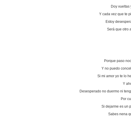
Doy vueltas 
Y cada vez que te 
Estoy desesper
Será que otro
Porque paso noc
Y no puedo conceb
Si mi amor yo te lo 
Y ah
Desesperado no duermo ni teng
Por cu
Si dejarme es un 
Sabes nena qu