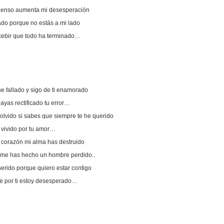
pienso aumenta mi desesperación
do porque no estás a mi lado
cebir que todo ha terminado…
e fallado y sigo de ti enamorado
yas rectificado tu error…
olvido si sabes que siempre te he querido
 vivido por tu amor…
corazón mi alma has destruido
n me has hecho un hombre perdido..
erido porque quiero estar contigo
e por ti estoy desesperado…