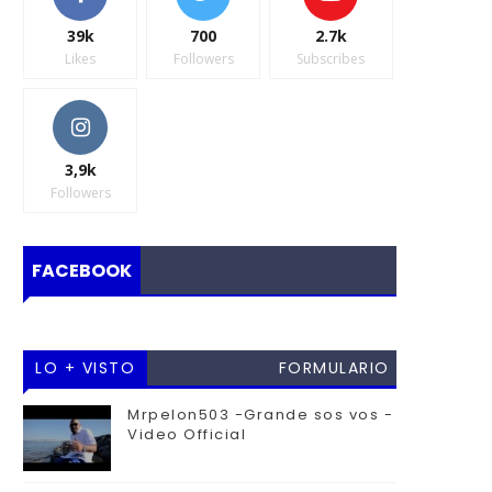
39k
700
2.7k
Likes
Followers
Subscribes
3,9k
Followers
FACEBOOK
LO + VISTO
FORMULARIO
DE
Mrpelon503 -Grande sos vos -
Video Official
CONTACTO