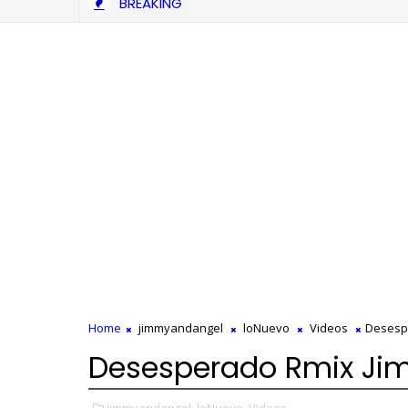
BREAKING
Home
jimmyandangel
loNuevo
Videos
Desespe
Desesperado Rmix Jim