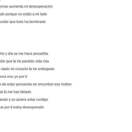
pienso aumenta mi desesperación
do porque no estás a mi lado
cebir que todo ha terminado
he y día se me hace pesadilla
bir que te he perdido vida mía
he dado mi corazón te he entregado
ora vivo yo por ti
 de estar pensando en encontrar ese motivo
al tú me has fallado
ando y yo quiero estar contigo
e por ti estoy desesperado