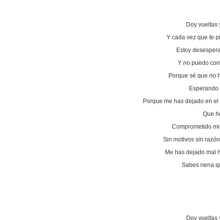
Doy vueltas 
Y cada vez que te 
Estoy desespera
Y no puedo con
Porque sé que no h
Esperando h
Porque me has dejado en el 
Que he
Comprometido mi 
Sin motivos sin raz
Me has dejado mal h
Sabes nena qu
Doy vueltas 