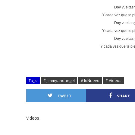
Doy vueltas 
Y cada vez que te 
Doy vueltas 
Y cada vez que te 
Doy vueltas 
Y cada vez que te pi
Tags
# jimmyandangel
# loNuevo
# Videos
TWEET
SHARE
Videos