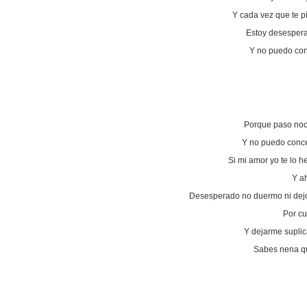
Y cada vez que te 
Estoy desespera
Y no puedo con
Porque paso noc
Y no puedo conce
Si mi amor yo te lo 
Y ah
Desesperado no duermo ni dejo
Por cu
Y dejarme suplic
Sabes nena qu