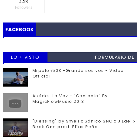
3,9k
Followers
FACEBOOK
LO + VISTO
FORMULARIO DE
CONTACTO
Mrpelon503 -Grande sos vos - Video
Official
Alcídes La Voz - "Contacto" By:
MagicFlowMusic 2013
"Blessing" by Smell x Sónico SNC x J Lael x
Beak One prod. Elías Peña