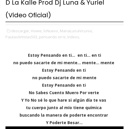
D La Kalle Prod Dj Luna & Yuriel
(Video Oficial)
descargar,
Howie,
loNuevo,
MariaLuisaVicunia,
PautasArtistas503,
pensando en ti,
Videos,
Estoy Pensando en ti... en ti… en ti
no puedo sacarte de mi mente… mente... mente
Estoy Pensando en ti
no puedo sacarte de mi mente
Estoy Pensando en ti
No Sabes Cuento Muero Por verte
Y Yo No sé lo que hare si algún día te vas
tu cuerpo junto al mío tiene química
buscando la manera de poderte encontrar
Y Poderte Besar...