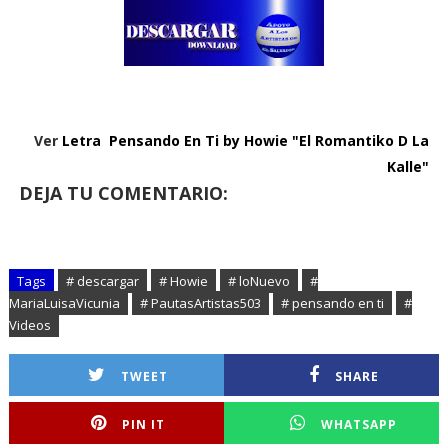
Ver
Letra Pensando En Ti by Howie "El Romantiko D La
Kalle"
DEJA TU COMENTARIO:
Tags
# descargar
# Howie
# loNuevo
#
MariaLuisaVicunia
# PautasArtistas503
# pensando en ti
#
Videos
TWEET
SHARE
PIN IT
WHATSAPP