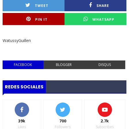
TWEET
SHARE
PIN IT
WHATSAPP
WatussyGuillen
FACEBOOK
BLOGGER
DISQUS
REDES SOCIALES
39k
700
2.7k
Likes
Followers
Subscribes