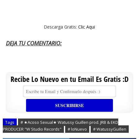
Descarga Gratis:
Clic Aqui
DEJA TU COMENTARIO:
Recibe Lo Nuevo en tu Email Es Gratis :D
Tags
# ★Acoso Sexual★ Watussy Guillen prod. JRB & EKD
PRODUCER "W Studio Records"
# loNuevo
# WatussyGuillen