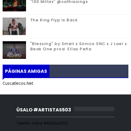
"100 Millas" @cathiasings
The King Flyp Is Back
"Blessing" by Smell x Sónico SNC x J Lael x
Beak One prod. Elías Peña
PÁGINAS AMIGAS
Cuscatlecos.Net
ÚSALO #ARTISTAS503
Tweets sobre #Artistas503