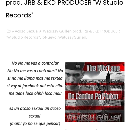
prod. JRB & EKD PRODUCER "W Studio
Records"
★Acoso Sexual★ Watussy Guillen prod. JRB & EKD PRODUCER
"W Studio Records",
loNuevo,
WatussyGuillen,
No No me vas a controlar
No No me vas a controlar!! No
si no me llama mas me textea
si voy al facebook ahi esta ella.
me tiene loco ohhh loco ma!!
es un acoso sexual un acoso
sexual
(mami yo no se que pensar)