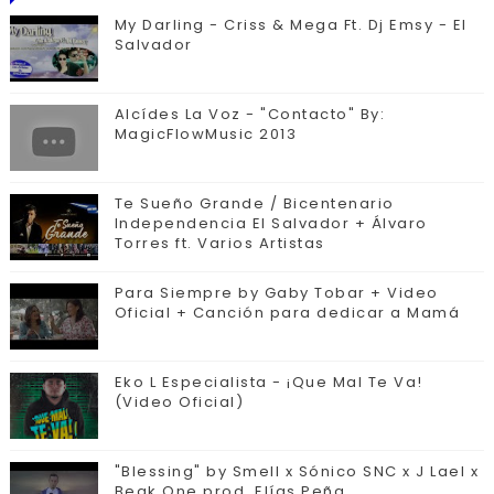
CONTACTO
My Darling - Criss & Mega Ft. Dj Emsy - El
Salvador
Alcídes La Voz - "Contacto" By:
MagicFlowMusic 2013
Te Sueño Grande / Bicentenario
Independencia El Salvador + Álvaro
Torres ft. Varios Artistas
Para Siempre by Gaby Tobar + Video
Oficial + Canción para dedicar a Mamá
Eko L Especialista - ¡Que Mal Te Va!
(Video Oficial)
"Blessing" by Smell x Sónico SNC x J Lael x
Beak One prod. Elías Peña