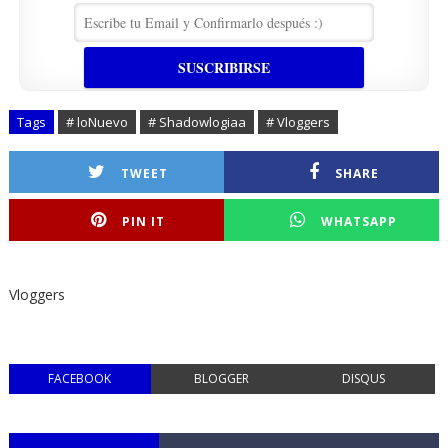
Tags
# loNuevo
# Shadowlogiaa
# Vloggers
TWEET
SHARE
PIN IT
WHATSAPP
Vloggers
FACEBOOK
BLOGGER
DISQUS