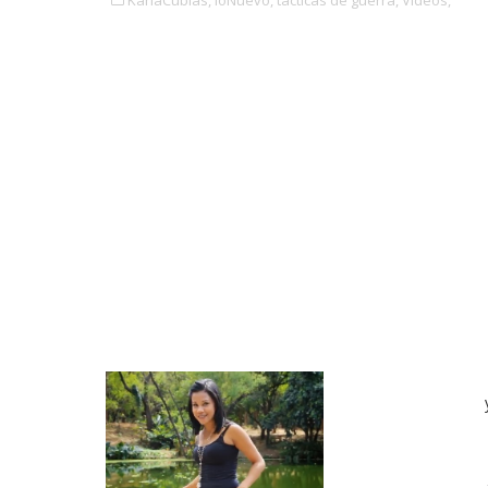
KarlaCubias,
loNuevo,
tacticas de guerra,
Videos,