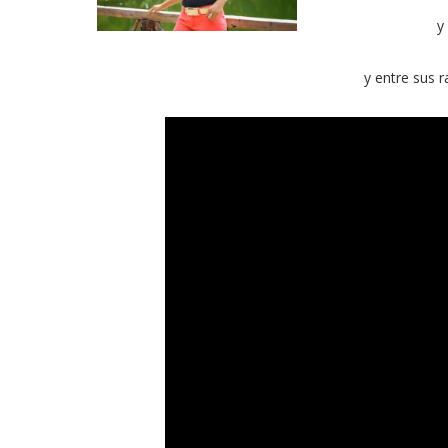
y
y entre sus r