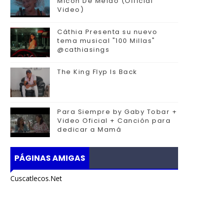
Micon De Melao (Official
Video)
Cáthia Presenta su nuevo
tema musical "100 Millas"
@cathiasings
The King Flyp Is Back
Para Siempre by Gaby Tobar +
Video Oficial + Canción para
dedicar a Mamá
PÁGINAS AMIGAS
Cuscatlecos.Net