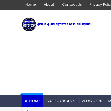
Home
About
Contact Us
Privacy Poli
HOME
CATEGORÍAS
VLOGGERS
M