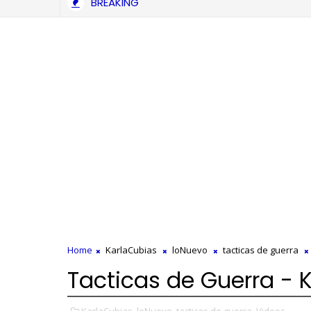
BREAKING
cialista - ¡Que Mal Te Va! (Video Oficial)
Home
KarlaCubias
loNuevo
tacticas de guerra
Tacticas de Guerra - 