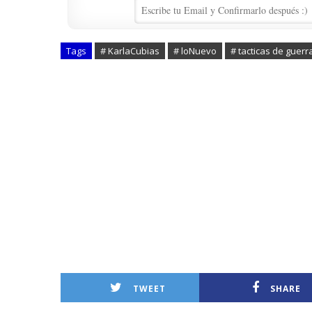
Tags
# KarlaCubias
# loNuevo
# tacticas de guerr
TWEET
SHARE