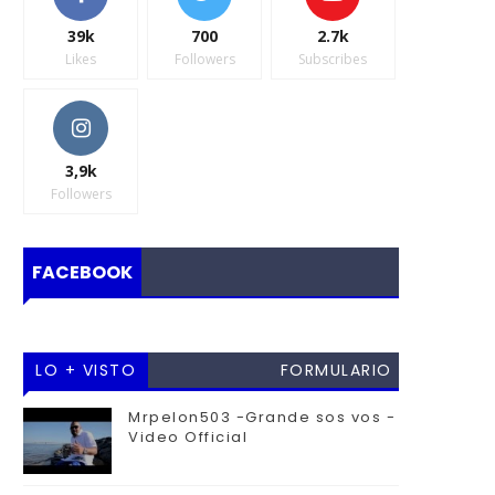
39k
700
2.7k
Likes
Followers
Subscribes
3,9k
Followers
FACEBOOK
LO + VISTO
FORMULARIO
DE
Mrpelon503 -Grande sos vos -
Video Official
CONTACTO