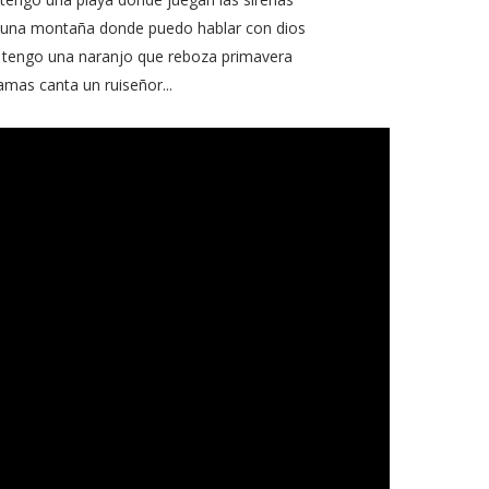
 una montaña donde puedo hablar con dios
tengo una naranjo que reboza primavera
amas canta un ruiseñor...