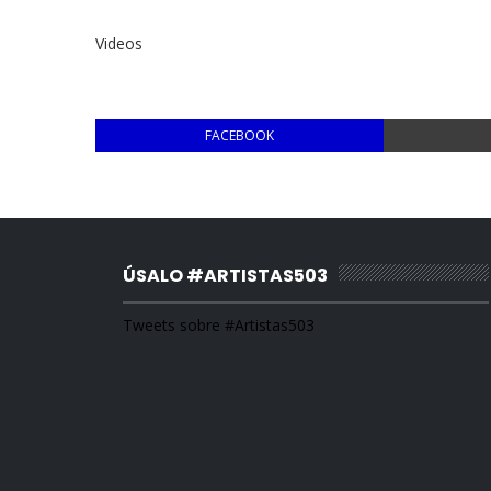
Videos
FACEBOOK
ÚSALO #ARTISTAS503
Tweets sobre #Artistas503