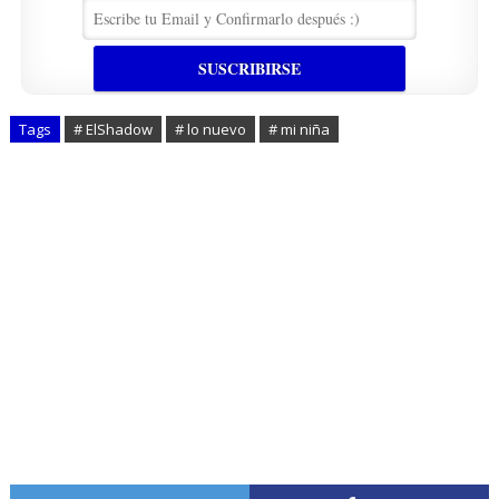
Tags
# ElShadow
# lo nuevo
# mi niña