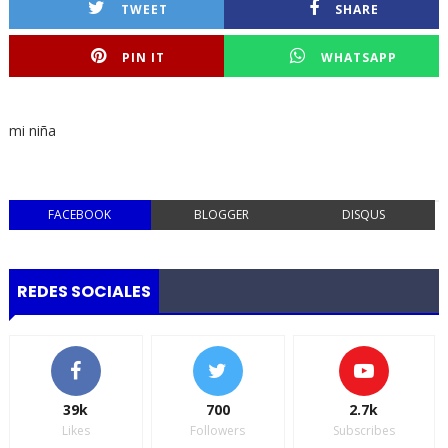
TWEET
SHARE
PIN IT
WHATSAPP
mi niña
FACEBOOK
BLOGGER
DISQUS
REDES SOCIALES
39k
700
2.7k
Likes
Followers
Subscribes