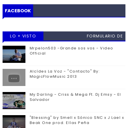
FACEBOOK
LO + VISTO
FORMULARIO DE
CONTACTO
Mrpelon503 -Grande sos vos - Video
Official
Alcídes La Voz - "Contacto" By:
MagicFlowMusic 2013
My Darling - Criss & Mega Ft. Dj Emsy - El
Salvador
"Blessing" by Smell x Sónico SNC x J Lael x
Beak One prod. Elías Peña