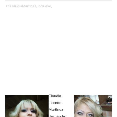
ClaudiaMartinez,
loNuevo,
Claudia
Lissette
Martínez
Hernández