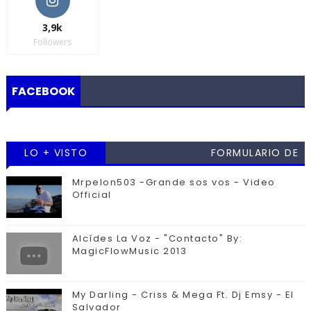
3,9k
Followers
FACEBOOK
LO + VISTO
FORMULARIO DE
CONTACTO
Mrpelon503 -Grande sos vos - Video
Official
Alcídes La Voz - "Contacto" By:
MagicFlowMusic 2013
My Darling - Criss & Mega Ft. Dj Emsy - El
Salvador