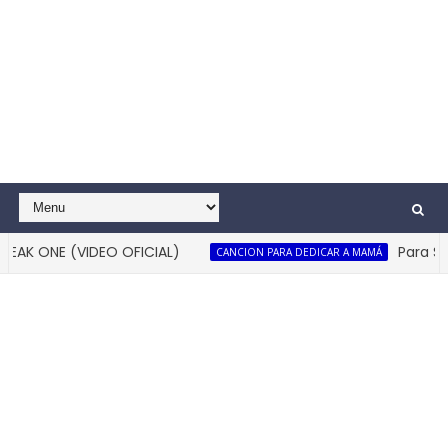
AK ONE (VIDEO OFICIAL)
Para Siem
CANCION PARA DEDICAR A MAMÁ