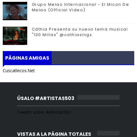
Grupo Melao Internacional - El Micon De
Melao (Official Video)
Cáthia Presenta su nuevo tema musical
"100 Millas" @cathiasings
PÁGINAS AMIGAS
Cuscatlecos.Net
ÚSALO #ARTISTAS503
Tweets sobre #Artistas503
VISTAS A LA PÁGINA TOTALES