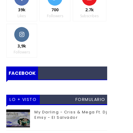
39k
700
2.7k
Likes
Followers
Subscribes
3,9k
Followers
FACEBOOK
LO + VISTO
FORMULARIO
DE
My Darling - Criss & Mega Ft. Dj
Emsy - El Salvador
CONTACTO