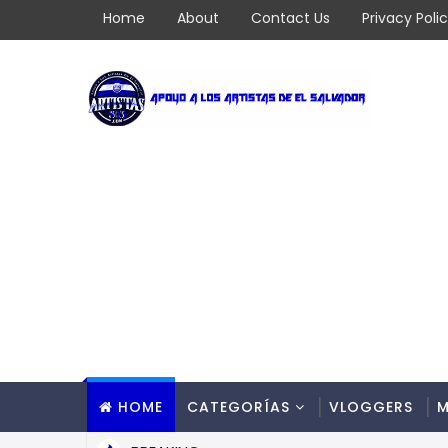
Home
About
Contact Us
Privacy Poli
HOME
CATEGORÍAS
VLOGGERS
M