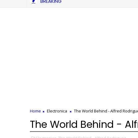
BREAKING
Eko L Especialista - ¡Que Mal Te Va! (Video Oficial)
ISTA
Home
Electronica
The World Behind - Alfred Rodrigu
The World Behind - Al