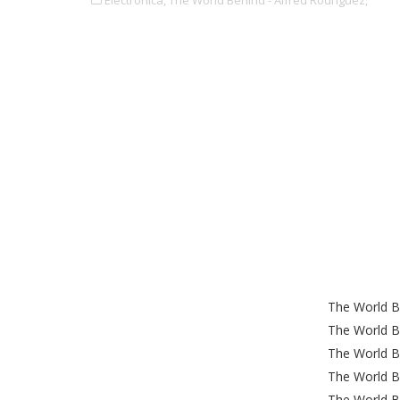
Electronica,
The World Behind - Alfred Rodriguez,
The World Be
The World Be
The World Be
The World Be
The World Be