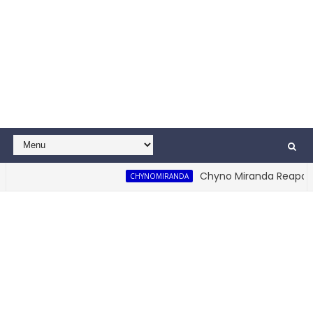
Chyno Miranda Reaparece 
CHYNOMIRANDA
 Mal Te Va! (Video Oficial)