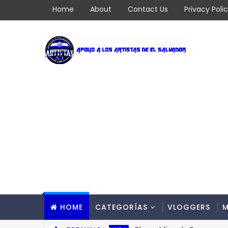
Home
About
Contact Us
Privacy Poli
HOME
CATEGORÍAS
VLOGGERS
M