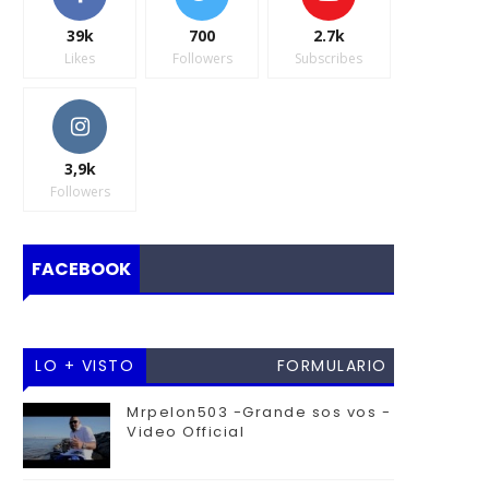
39k
700
2.7k
Likes
Followers
Subscribes
3,9k
Followers
FACEBOOK
LO + VISTO
FORMULARIO
DE
Mrpelon503 -Grande sos vos -
Video Official
CONTACTO