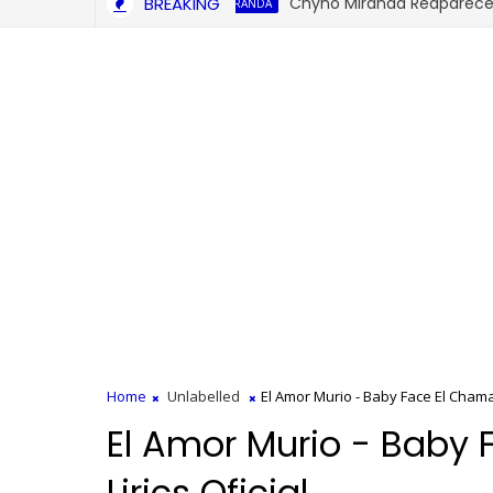
BREAKING
Chyno Miranda Reaparece en su
CHYNOMIRANDA
Home
Unlabelled
El Amor Murio - Baby Face El Chamac
El Amor Murio - Baby
Lirics Oficial