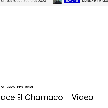
s redes Sociales 2023
MARIONETA MUSICAL 
BEAKONEE
o - Video Lirics Oficial
 Face El Chamaco - Video