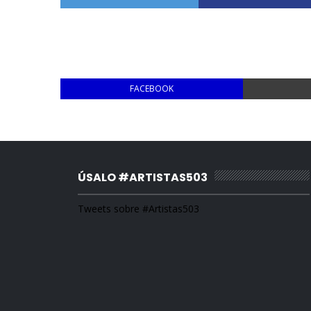
FACEBOOK
ÚSALO #ARTISTAS503
Tweets sobre #Artistas503