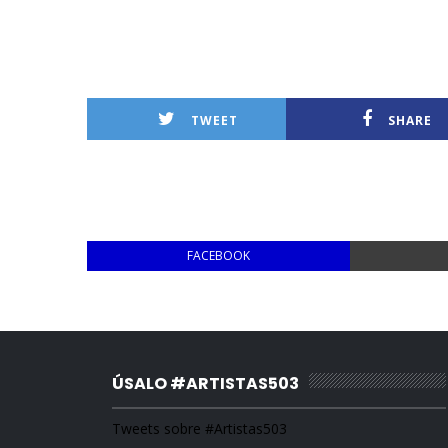
TWEET
SHARE
FACEBOOK
ÚSALO #ARTISTAS503
Tweets sobre #Artistas503