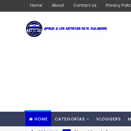
Home
About
Contact Us
Privacy Poli
HOME
CATEGORÍAS
VLOGGERS
M