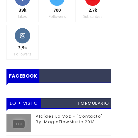
39k
700
2.7k
Likes
Followers
Subscribes
3,9k
Followers
FACEBOOK
LO + VISTO
FORMULARIO
DE
Alcídes La Voz - "Contacto"
By: MagicFlowMusic 2013
CONTACTO