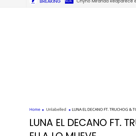
BREAKING
Chyno Miranda Reaparece en sus 
CHYNOMIRANDA
Home
Unlabelled
LUNA EL DECANO FT. TRUCHOG & 
LUNA EL DECANO FT. 
ELLA LO MUEVE