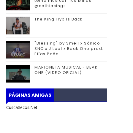
tema musical "100 Millas"
@cathiasings
The King Flyp Is Back
"Blessing" by Smell x Sónico
SNC x J Lael x Beak One prod.
Elías Peña
MARIONETA MUSICAL - BEAK
ONE (VIDEO OFICIAL)
PÁGINAS AMIGAS
Cuscatlecos.Net