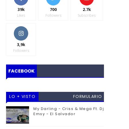
39k
700
2.7k
Likes
Followers
Subscribes
3,9k
Followers
FACEBOOK
LO + VISTO
FORMULARIO
DE
My Darling - Criss & Mega Ft. Dj
Emsy - El Salvador
CONTACTO