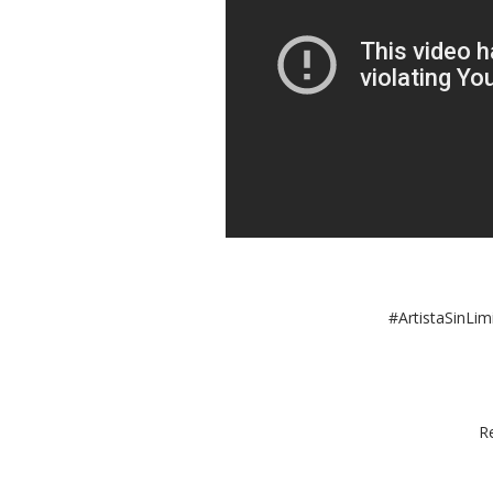
#ArtistaSinLi
R