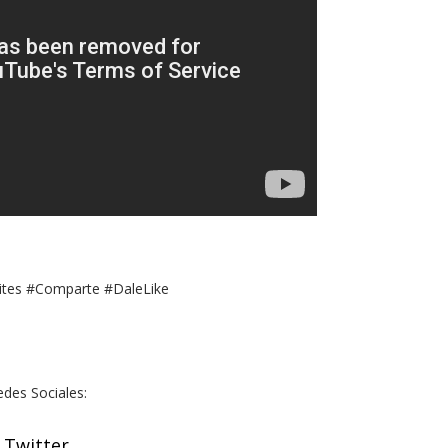
mites #Comparte #DaleLike
edes Sociales:
Twitter