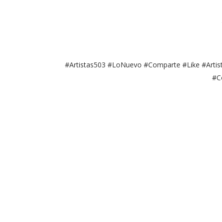
#Artistas503 #LoNuevo #Comparte #Like #Arti
#C