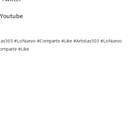
Youtube
stas503 #LoNuevo #Comparte #Like #Artistas503 #LoNuevo
omparte #Like