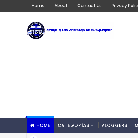
Home
About
Contact Us
Privacy Poli
HOME
CATEGORÍAS
VLOGGERS
M