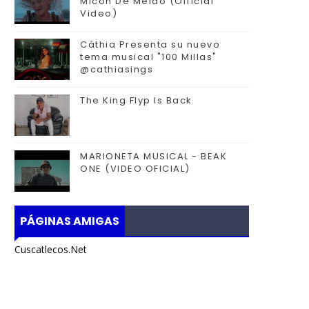
Micon De Melao (Official
Video)
Cáthia Presenta su nuevo
tema musical "100 Millas"
@cathiasings
The King Flyp Is Back
MARIONETA MUSICAL - BEAK
ONE (VIDEO OFICIAL)
PÁGINAS AMIGAS
Cuscatlecos.Net