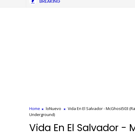
BREAKING
Eko L Especialista - ¡Que Mal Te Va! (Video Oficial)
Home
loNuevo
Vida En El Salvador - McGhost503 (
Underground)
Vida En El Salvador -