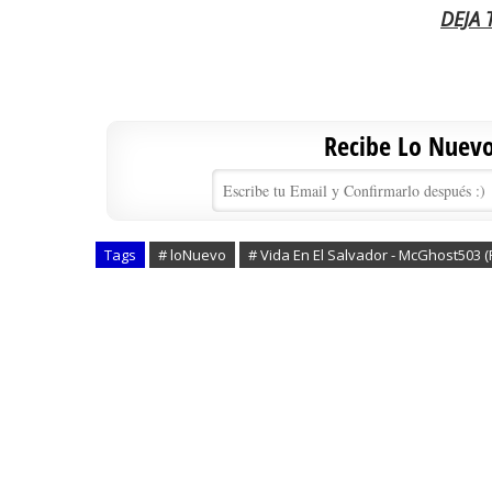
DEJA
Recibe Lo Nuevo 
Tags
# loNuevo
# Vida En El Salvador - McGhost503