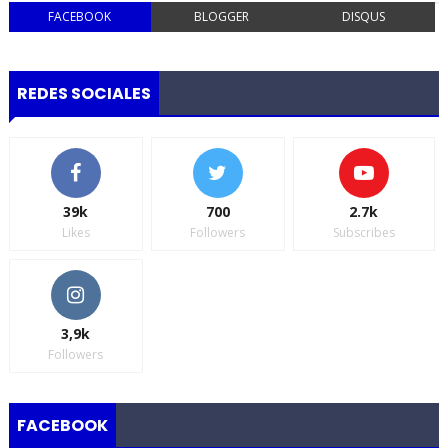
FACEBOOK
BLOGGER
DISQUS
REDES SOCIALES
39k
700
2.7k
Likes
Followers
Subscribes
3,9k
Followers
FACEBOOK