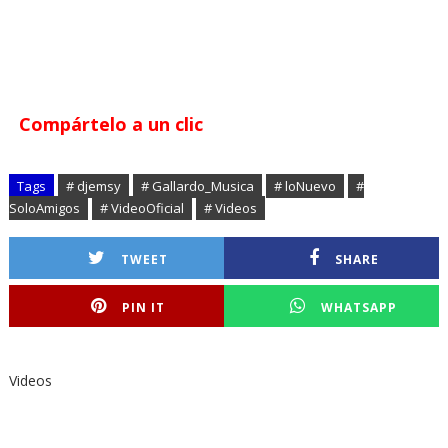
Compártelo a un clic
Tags
# djemsy
# Gallardo_Musica
# loNuevo
#
SoloAmigos
# VideoOficial
# Videos
TWEET
SHARE
PIN IT
WHATSAPP
Videos