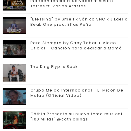
Independencia El Salvador + Álvaro
Torres ft. Varios Artistas
"Blessing" by Smell x Sónico SNC x J Lael x
Beak One prod. Elías Peña
Para Siempre by Gaby Tobar + Video
Oficial + Canción para dedicar a Mamá
The King Flyp Is Back
Grupo Melao Internacional - El Micon De
Melao (Official Video)
Cáthia Presenta su nuevo tema musical
"100 Millas" @cathiasings