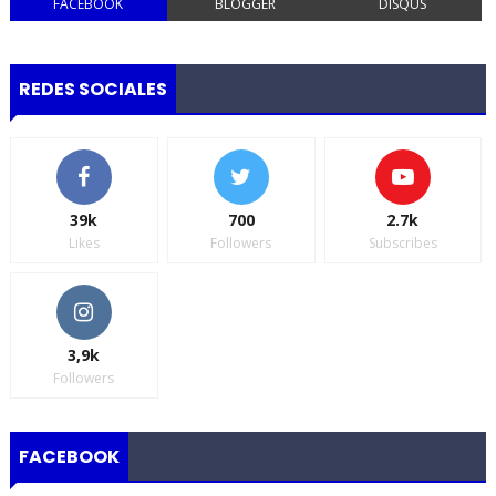
FACEBOOK
BLOGGER
DISQUS
REDES SOCIALES
39k
700
2.7k
Likes
Followers
Subscribes
3,9k
Followers
FACEBOOK