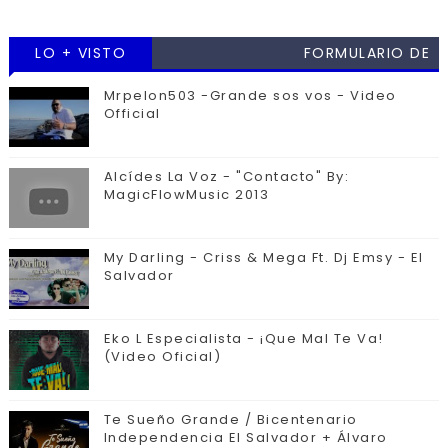
LO + VISTO
FORMULARIO DE
CONTACTO
Mrpelon503 -Grande sos vos - Video
Official
Alcídes La Voz - "Contacto" By:
MagicFlowMusic 2013
My Darling - Criss & Mega Ft. Dj Emsy - El
Salvador
Eko L Especialista - ¡Que Mal Te Va!
(Video Oficial)
Te Sueño Grande / Bicentenario
Independencia El Salvador + Álvaro