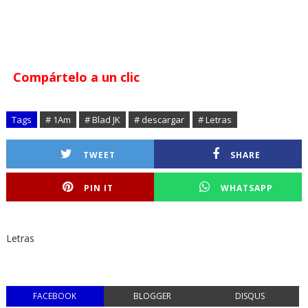
Compártelo a un clic
Tags
# 1Am
# Blad JK
# descargar
# Letras
TWEET
SHARE
PIN IT
WHATSAPP
Letras
FACEBOOK
BLOGGER
DISQUS