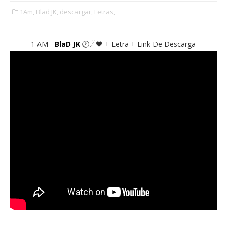
1Am,
Blad JK,
descargar,
Letras,
1 AM -
BlaD JK
🕐☄🖤 + Letra + Link De Descarga