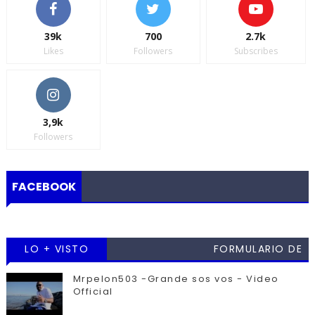
39k
700
2.7k
Likes
Followers
Subscribes
3,9k
Followers
FACEBOOK
LO + VISTO
FORMULARIO DE
CONTACTO
Mrpelon503 -Grande sos vos - Video
Official