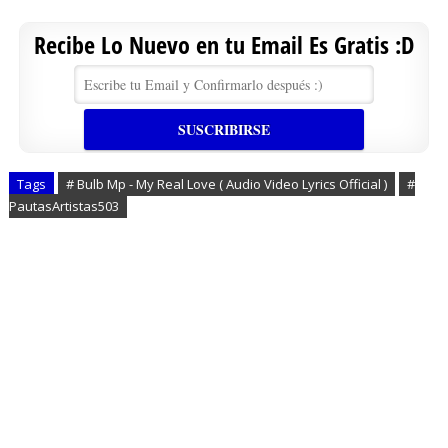
Recibe Lo Nuevo en tu Email Es Gratis :D
Tags
# Bulb Mp - My Real Love ( Audio Video Lyrics Official )
#
PautasArtistas503