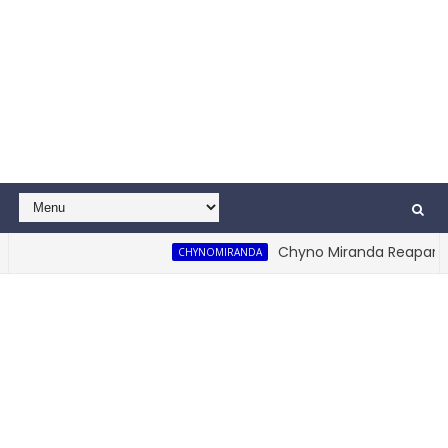
Chyno Miranda Reaparece 
CHYNOMIRANDA
Mal Te Va! (Video Oficial)