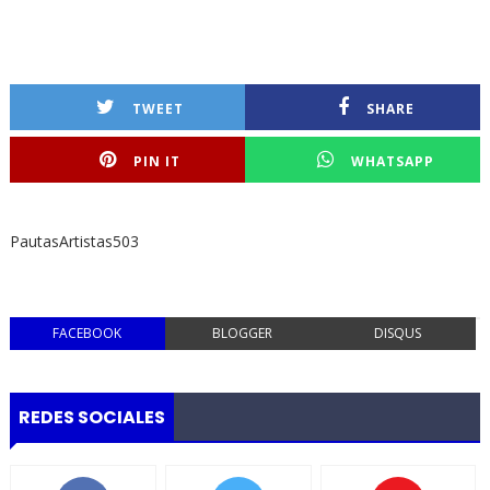
TWEET
SHARE
PIN IT
WHATSAPP
PautasArtistas503
FACEBOOK
BLOGGER
DISQUS
REDES SOCIALES