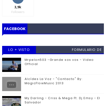
3,9k
Followers
FACEBOOK
LO + VISTO
FORMULARIO DE
CONTACTO
Mrpelon503 -Grande sos vos - Video
Official
Alcídes La Voz - "Contacto" By:
MagicFlowMusic 2013
My Darling - Criss & Mega Ft. Dj Emsy - El
Salvador