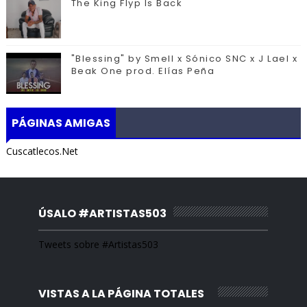
The King Flyp Is Back
"Blessing" by Smell x Sónico SNC x J Lael x
Beak One prod. Elías Peña
PÁGINAS AMIGAS
Cuscatlecos.Net
ÚSALO #ARTISTAS503
Tweets sobre #Artistas503
VISTAS A LA PÁGINA TOTALES