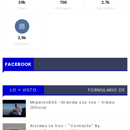
39k
700
2.7k
Likes
Followers
Subscribes
3,9k
Followers
FACEBOOK
LO + VISTO
FORMULARIO DE
CONTACTO
Mrpelon503 -Grande sos vos - Video
Official
Alcídes La Voz - "Contacto" By: