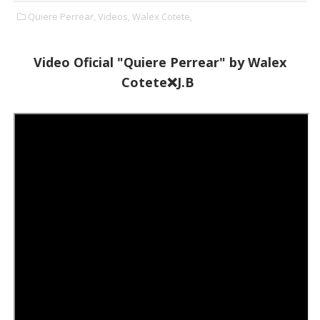
Quiere Perrear,
Videos,
Walex Cotete,
Video Oficial "Quiere Perrear" by
Walex
Cotete❌J.B