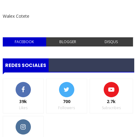
Walex Cotete
FACEBOOK
BLOGGER
DISQUS
REDES SOCIALES
39k
700
2.7k
Likes
Followers
Subscribes