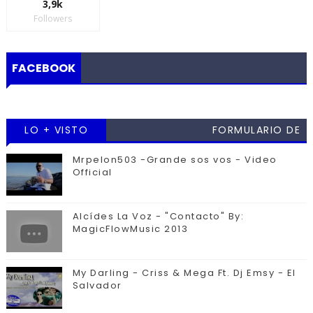
3,9k
Followers
FACEBOOK
LO + VISTO
FORMULARIO DE
CONTACTO
Mrpelon503 -Grande sos vos - Video
Official
Alcídes La Voz - "Contacto" By:
MagicFlowMusic 2013
My Darling - Criss & Mega Ft. Dj Emsy - El
Salvador