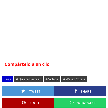
Compártelo a un clic
Tags
# Quiere Perrear
# Videos
# Walex Cotete
TWEET
SHARE
PIN IT
WHATSAPP